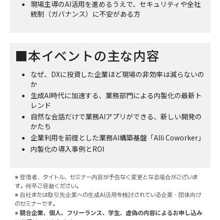
現場主導のAI活用を進めるうえで、セキュリティや全社
統制（ガバナンス）に不安がある方
■本イベントの主な内容
なぜ、DXに投資した企業ほど現場の非効率は減らないの
か
生成AI時代に加速する、業務部門による内製化の最新ト
レンド
自然な会話だけで業務AIアプリができる、新しい開発の
かたち
企業利用を前提とした業務AI構築基盤「Alli Coworker」
内製化の導入事例とROI
※ 登壇者、タイトル、セミナー内容が予告なく変更となる場合がございま
す。何卒ご容赦ください。
※ 自社または取引先企業への生成AI活用を検討されている企業・団体向け
のセミナーです。
競合企業、個人、フリーランス、学生、虚偽の内容によるお申し込み
※