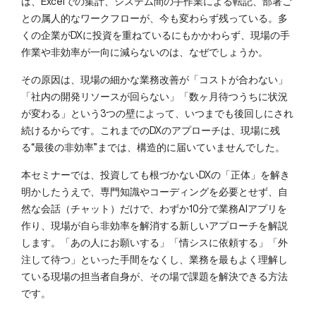
は、Excelでの集計、システム間の手作業による転記、部署ご
との属人的なワークフローが、今も変わらず残っている。多
くの企業がDXに投資を重ねているにもかかわらず、現場の手
作業や非効率が一向に減らないのは、なぜでしょうか。
その原因は、現場の細かな業務改善が「コストが合わない」
「社内の開発リソースが回らない」「数ヶ月待つうちに状況
が変わる」という3つの壁によって、いつまでも後回しにされ
続けるからです。これまでのDXのアプローチは、現場に残
る“最後の非効率”までは、構造的に届いていませんでした。
本セミナーでは、投資しても根づかないDXの「正体」を解き
明かしたうえで、専門知識やコーディングを必要とせず、自
然な会話（チャット）だけで、わずか10分で業務AIアプリを
作り、現場が自ら非効率を解消する新しいアプローチを解説
します。「あの人にお願いする」「情シスに依頼する」「外
注して待つ」といった手間をなくし、業務を最もよく理解し
ている現場の担当者自身が、その場で課題を解決できる方法
です。