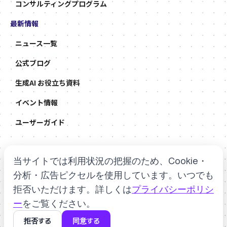
コンサルティングプログラム
最新情報
ニュース一覧
公式ブログ
生成AI お役立ち資料
イベント情報
ユーザーガイド
当サイトでは利用状況の把握のため、Cookie・
弊社を騙る不審DM等に関する注意喚起のお知らせ
弊社SNSなりすましアカウントに関する注意喚起のお知らせ
分析・広告ピクセルを使用しています。いつでも
拒否いただけます。詳しくは
プライバシーポリシ
利用規約
ー
をご覧ください。
プライバシーポリシー
拒否する
同意する
Copyright © 2026. All Rights Reserved by Allganize Inc.