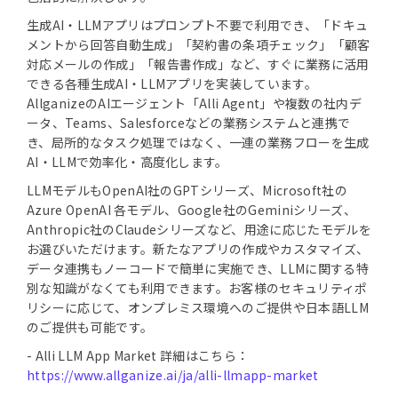
生成AI・LLMアプリはプロンプト不要で利用でき、「ドキュ
メントから回答自動生成」「契約書の条項チェック」「顧客
対応メールの作成」「報告書作成」など、すぐに業務に活用
できる各種生成AI・LLMアプリを実装しています。
AllganizeのAIエージェント「Alli Agent」や複数の社内デ
ータ、Teams、Salesforceなどの業務システムと連携で
き、局所的なタスク処理ではなく、一連の業務フローを生成
AI・LLMで効率化・高度化します。
LLMモデルもOpenAI社のGPTシリーズ、Microsoft社の
Azure OpenAI 各モデル、Google社のGeminiシリーズ、
Anthropic社のClaudeシリーズなど、用途に応じたモデルを
お選びいただけます。新たなアプリの作成やカスタマイズ、
データ連携もノーコードで簡単に実施でき、LLMに関する特
別な知識がなくても利用できます。お客様のセキュリティポ
リシーに応じて、オンプレミス環境へのご提供や日本語LLM
のご提供も可能です。
- Alli LLM App Market 詳細はこちら：
https://www.allganize.ai/ja/alli-llmapp-market