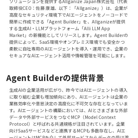
ソリューションを提供するAllganize Japan株式会社（代表
取締役CEO：佐藤 康雄、以下：「Allganize」）は、企業が
高度なセキュリティ環境下でAIエージェントをノーコードで
簡単に作成できる「Agent Builder」を、Allganizeが提供
する生成AI・LLMプラットフォーム「Alli LLM App
Market」の新機能としてリリースします。Agent Builderの
提供によって、SaaS環境やオンプレミス環境でも安全かつ
柔軟に自社専用のAIエージェントを導入・運用でき、企業の
セキュアなAIエージェント活用や情報管理を可能にします。
Agent Builderの提供背景
生成AIの企業活用が広がり、昨今ではAIエージェントの導入
に取り組む企業も増加傾向にあり、AIエージェントは企業の
業務効率化や意思決定の高度化に不可欠な存在となっていま
す。AIエージェントの構築においては、AIとさまざまな外部
データや外部サービスをつなぐMCP（Model Context
Protocol）と呼ばれる共通規格が注目されています。企業
向けSaaSサービスなどと連携するMCPも多数存在し、AIエ
ージェントはMCPを介して外部サービスからデータの受け渡