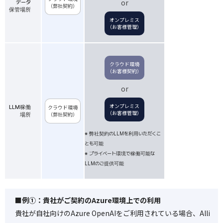
or
データ
（弊社契約）
保管場所
オンプレミス
（お客様管理）
クラウド環境
（お客様契約）
or
オンプレミス
クラウド環境
LLM稼働
（お客様管理）
（弊社契約）
場所
※ 弊社契約のLLMを利用いただくこ
とも可能
※ プライベート環境で稼働可能な
LLMのご提供可能
■例①：貴社がご契約のAzure環境上での利用
貴社が自社向けのAzure OpenAIをご利用されている場合、Alli