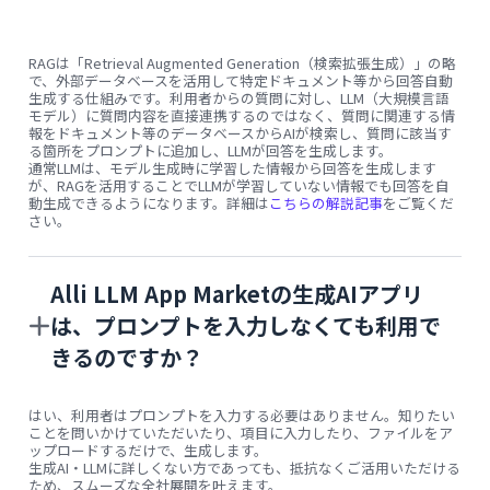
RAGは「Retrieval Augmented Generation（検索拡張生成）」の略
で、外部データベースを活用して特定ドキュメント等から回答自動
生成する仕組みです。利用者からの質問に対し、LLM（大規模言語
モデル）に質問内容を直接連携するのではなく、質問に関連する情
報をドキュメント等のデータベースからAIが検索し、質問に該当す
る箇所をプロンプトに追加し、LLMが回答を生成します。
通常LLMは、モデル生成時に学習した情報から回答を生成します
が、RAGを活用することでLLMが学習していない情報でも回答を自
動生成できるようになります。詳細は
こちらの解説記事
をご覧くだ
さい。
Alli LLM App Marketの生成AIアプリ
は、プロンプトを入力しなくても利用で
きるのですか？
はい、利用者はプロンプトを入力する必要はありません。知りたい
ことを問いかけていただいたり、項目に入力したり、ファイルをア
ップロードするだけで、生成します。
生成AI・LLMに詳しくない方であっても、抵抗なくご活用いただける
ため、スムーズな全社展開を叶えます。