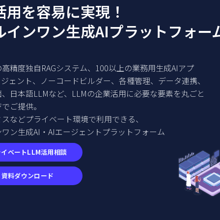
M活用を容易に実現！
ルインワン生成AIプラットフォー
高精度独自RAGシステム、100以上の業務用生成AIアプ
エージェント、ノーコードビルダー、各種管理、データ連携、
、日本語LLMなど、LLMの企業活用に必要な要素を丸ごと
ジでご提供。
ミスなどプライベート環境で利用できる、
ワン生成AI・AIエージェントプラットフォーム
ライベートLLM活用相談
資料ダウンロード