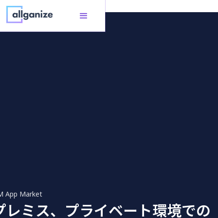
Alli LLM App Market
LM App Market
プレミス、プライベート環境での