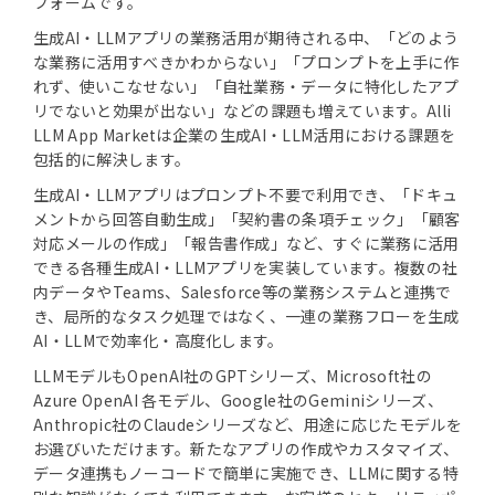
フォームです。
生成AI・LLMアプリの業務活用が期待される中、「どのよう
な業務に活用すべきかわからない」「プロンプトを上手に作
れず、使いこなせない」「自社業務・データに特化したアプ
リでないと効果が出ない」などの課題も増えています。Alli
LLM App Marketは企業の生成AI・LLM活用における課題を
包括的に解決します。
生成AI・LLMアプリはプロンプト不要で利用でき、「ドキュ
メントから回答自動生成」「契約書の条項チェック」「顧客
対応メールの作成」「報告書作成」など、すぐに業務に活用
できる各種生成AI・LLMアプリを実装しています。複数の社
内データやTeams、Salesforce等の業務システムと連携で
き、局所的なタスク処理ではなく、一連の業務フローを生成
AI・LLMで効率化・高度化します。
LLMモデルもOpenAI社のGPTシリーズ、Microsoft社の
Azure OpenAI 各モデル、Google社のGeminiシリーズ、
Anthropic社のClaudeシリーズなど、用途に応じたモデルを
お選びいただけます。新たなアプリの作成やカスタマイズ、
データ連携もノーコードで簡単に実施でき、LLMに関する特