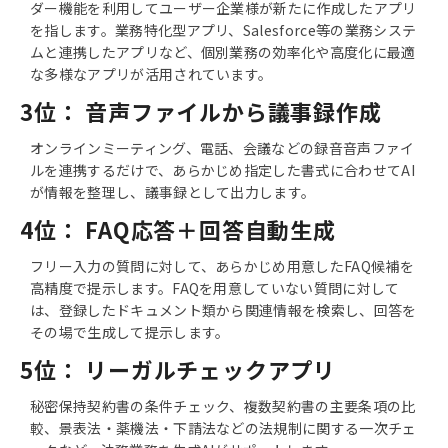
ダー機能を利用してユーザー企業様が新たに作成したアプリ
を指します。業務特化型アプリ、Salesforce等の業務システ
ムと連携したアプリなど、個別業務の効率化や高度化に最適
な多様なアプリが活⽤されています。
3位： 音声ファイルから議事録作成
オンラインミーティング、電話、会議などの録⾳音声ファイ
ルを連携するだけで、あらかじめ指定した書式に合わせてAI
が情報を整理し、議事録として出⼒します。
4位： FAQ応答＋回答自動生成
フリー入力の質問に対して、あらかじめ用意したFAQ候補を
高精度で提示します。FAQを用意していない質問に対して
は、登録したドキュメント類から関連情報を検索し、回答を
その場で生成して提示します。
5位： リーガルチェックアプリ
秘密保持契約書の条件チェック、複数契約書の主要条項の比
較、景表法・薬機法・下請法などの法規制に関する一次チェ