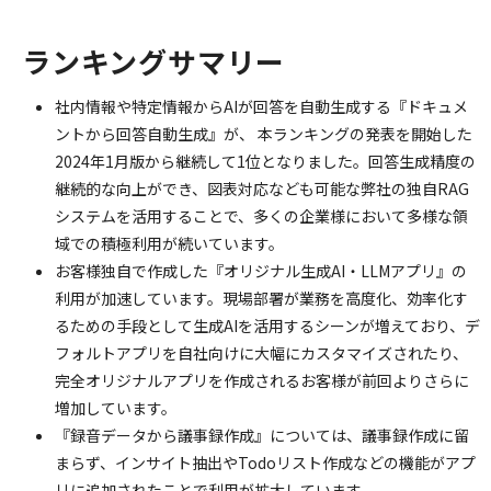
ランキングサマリー
社内情報や特定情報からAIが回答を自動生成する『ドキュメ
ントから回答自動生成』が、 本ランキングの発表を開始した
2024年1月版から継続して1位となりました。回答生成精度の
継続的な向上ができ、図表対応なども可能な弊社の独自RAG
システムを活用することで、多くの企業様において多様な領
域での積極利用が続いています。
お客様独自で作成した『オリジナル生成AI・LLMアプリ』の
利用が加速しています。現場部署が業務を高度化、効率化す
るための手段として生成AIを活用するシーンが増えており、デ
フォルトアプリを自社向けに大幅にカスタマイズされたり、
完全オリジナルアプリを作成されるお客様が前回よりさらに
増加しています。
『録音データから議事録作成』については、議事録作成に留
まらず、インサイト抽出やTodoリスト作成などの機能がアプ
リに追加されたことで利用が拡大しています。