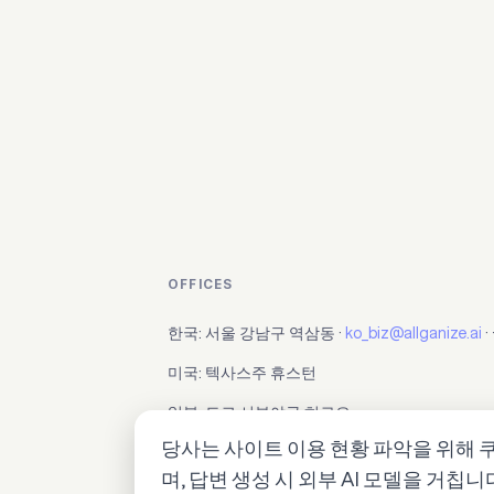
OFFICES
한국: 서울 강남구 역삼동 ·
ko_biz@allganize.ai
·
미국: 텍사스주 휴스턴
일본: 도쿄 시부야구 히로오
당사는 사이트 이용 현황 파악을 위해 쿠
며, 답변 생성 시 외부 AI 모델을 거칩
© 2026 올거나이즈. All rights reserved.