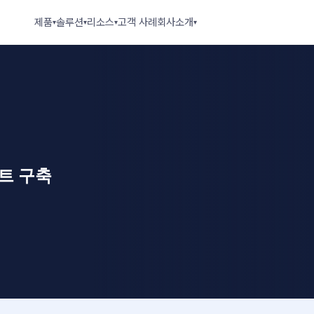
제품
솔루션
리소스
고객 사례
회사소개
▾
▾
▾
▾
트 구축