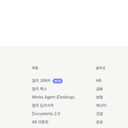
제품
솔루션
알리 코워커
HR
NEW
알리 웍스
금융
Works Agent (Desktop)
보험
알리 딥리서치
에너지
Documents 2.0
건설
AX 리포트
공공