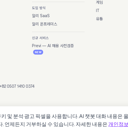
게임
도입 방식
IT
알리 SaaS
유통
알리 온프레미스
신규 서비스
Previ — AI 채용 사전검증
NEW
 +82 0507 1410 0374
키 및 분석·광고 픽셀을 사용합니다. AI 챗봇 대화 내용은
니다. 언제든지 거부하실 수 있습니다. 자세한 내용은
개인정
이용약관
개인정보처리방침
저작권정책